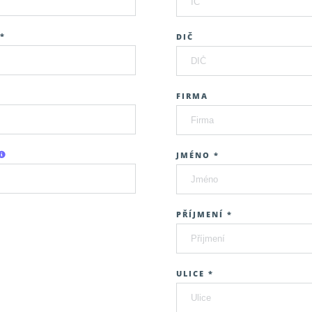
*
DIČ
FIRMA
JMÉNO *
PŘÍJMENÍ *
ULICE *