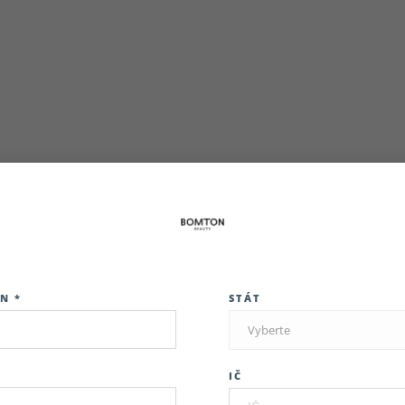
N *
STÁT
Vyberte
IČ