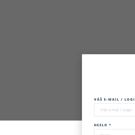
VÁŠ E-MAIL / LOGI
HESLO *