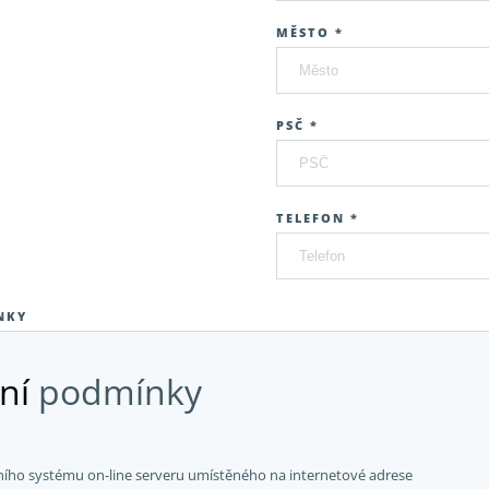
MĚSTO *
PSČ *
TELEFON *
NKY
ní
podmínky
ního systému on-line serveru umístěného na internetové adrese